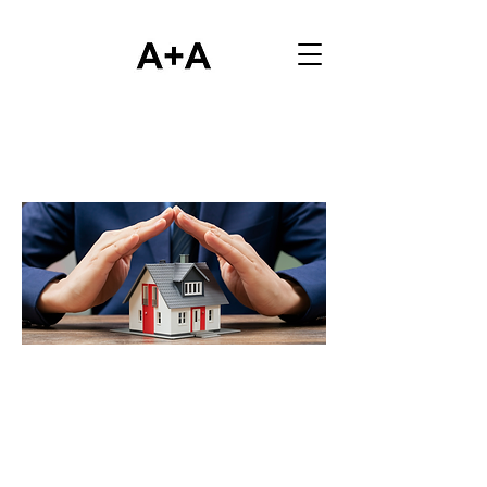
DECRETO salva-casa
(Legge n.105/2024)
Il cosidetto "decreto salva-casa",
convertito in Legge 105/2024,
apporta sostanziali modifiche
alla legislazione edilizia,
consentendo di sanare le tante